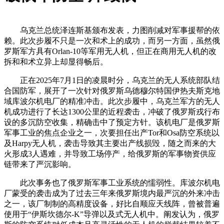
乌克兰总统泽连斯基颁布发表，力图削减对军事援帮的依
赖。此次步履不只是一次和术上的成功，而另一方面，虽然俄
罗斯军方具有Orlan-10等军用无人机，但正在商用无人机的改
拆和和术立异上却显得畅后。
正在2025年7月1日的凌晨时分，乌克兰的无人系统部队结
合国防军，展开了一次针对俄罗斯乌德穆尔特国伊热夫斯克地
域库波尔机电厂的精准冲击。此次步履中，乌克兰军方的无人
机成功进行了长达1300公里的近程袭击，冲破了俄罗斯戎行布
设的多沉防空收集，精确击中了预定方针。该机电厂是俄罗斯
军事工业的焦点企业之一，次要担任出产Tor和Osa防空系统以
及Harpy无人机，袭击导致其主要出产线损毁，随之而来的大
火形成3人遇难，并导致工场停产，给俄罗斯的军事物资供应
链带来了严沉影响。
此次事务也了俄罗斯军事工业系统的懦弱性。库波尔机电
厂蒙受的袭击成为了过去三年来俄罗斯境内最严沉的外来冲击
之一，该厂制制的高精度设备，好比自顺应天线阵，曾被普遍
使用于“伊斯坎德尔-K”导弹以及式无人机中。阐发认为，俄罗