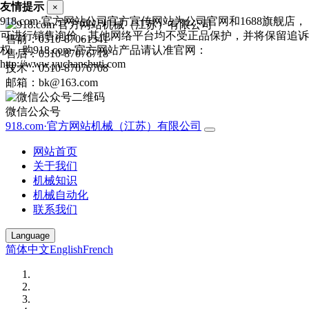
友情提示
×
918.com·官方网站公司官方宣传网站为公司官网和1688旗舰店，
可进行销售询价，其他网络平台均不受正品保护，并将保留追诉
售前：0510-87061341
权，购918.com·官方网站产品请认准官网：
售后：0510-87076718
http://www.yuchanshuti.com
技术：0510-87076708
邮箱：bk@163.com
微信公众号
918.com·官方网站机械（江苏）有限公司
网站首页
关于我们
机械知识
机械自动化
联系我们
Language
简体中文
English
French