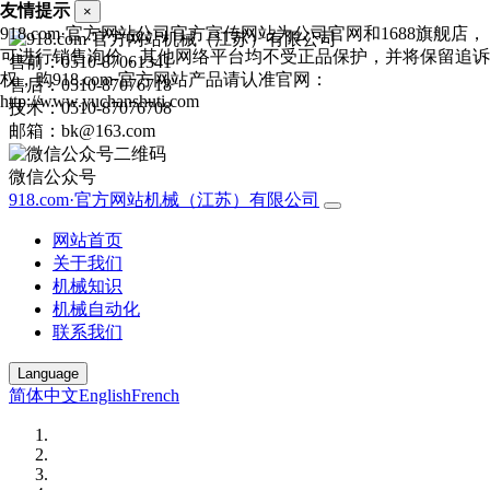
友情提示
×
918.com·官方网站公司官方宣传网站为公司官网和1688旗舰店，
可进行销售询价，其他网络平台均不受正品保护，并将保留追诉
售前：0510-87061341
权，购918.com·官方网站产品请认准官网：
售后：0510-87076718
http://www.yuchanshuti.com
技术：0510-87076708
邮箱：bk@163.com
微信公众号
918.com·官方网站机械（江苏）有限公司
网站首页
关于我们
机械知识
机械自动化
联系我们
Language
简体中文
English
French