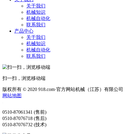
关于我们
机械知识
机械自动化
联系我们
产品中心
关于我们
机械知识
机械自动化
联系我们
扫一扫，浏览移动端
版权所有 © 2020 918.com·官方网站机械（江苏）有限公司
网站地图
0510-87061341 (售前)
0510-87076718 (售后)
0510-87076732 (技术)