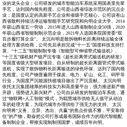
业的龙头企业；公司研发的城市智能泊车系统采用国表里先辈
手艺，达到国内领先程度。公司是山西省综改示范区的沉点企
业；是国度认定的高新手艺企业和省级手艺核心。公司设有山
西省散料持续洁净运输智能手艺研究院和向明企业大学。2014
年获山西省五一劳动，2015年进入山西省制制企业50强，2020
年获山西省智能制制示范企业，2021年入选国务院国资委“双
百步履打算企业”。 太沉向明是散拆物料长距离持续运输全体
处理方案供给商，公司先后承担完成“十一五”国度科技支持打
算、“十二五”智能制制专项《智能型可伸缩带式输送机》、
“十三五”煤机财产链严沉专项《超长距离带式输送机的研发》
等国度省级大型研发项目。自从研制的超长距离圆管式带式输
送机，实现了散拆物料长距离输送的绿色环保、达到了国内领
先程度。公司产物普遍用于煤炭、电力、矿山、化工、码甲等
行业，为国度严沉能源扶植项目做出了严沉贡献。 太沉向明
依托太沉集团雄厚的科技实力和高质量平台，强力推进新产物
开辟，强势进入新兴财产，公司自从研发的智能泊车系统，通
过“物联网+人工智能”模式，为聪慧城市供给无人值守从动泊
车的处理方案，为现代城市办理供给了强无力的支持。 太沉
向明将“义务、立异、杰出、共赢”的焦点价值不雅，平安靠得
住”的产物，勤奋把公司打形成最有国际合作力的现代智能配
备制制企业，帮推实现制制强国梦，成绩百年向明。